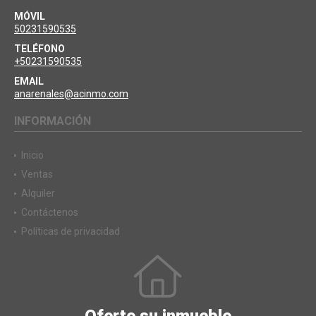
MÓVIL
50231590535
TELÉFONO
+50231590535
EMAIL
anarenales@acinmo.com
INFORMACIÓN
Inicio
Ventas
Alquiler
Contáctenos
Políticas de privacidad
Oferte su inmueble