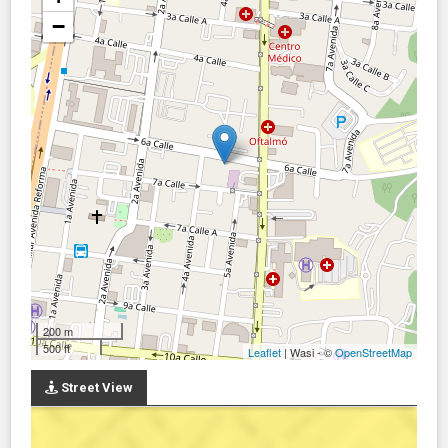
−
200 m
500 ft
Leaflet
| Wasi - ©
OpenStreetMap
Street View