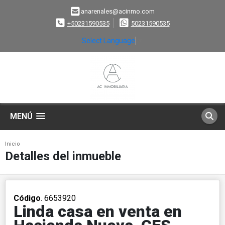
anarenales@acinmo.com
+50231590535
50231590535
Select Language
▼
MENÚ
Inicio
Detalles del inmueble
Código
. 6653920
Linda casa en venta en