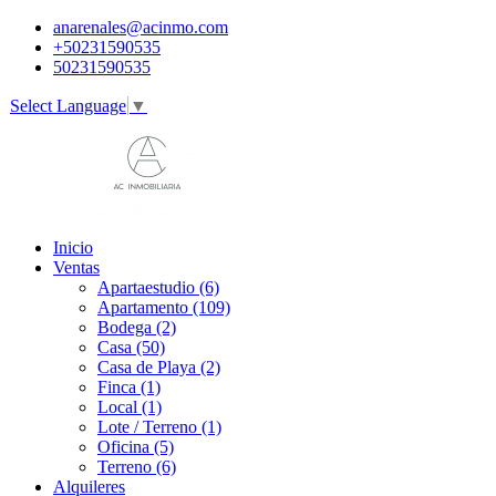
anarenales@acinmo.com
+50231590535
50231590535
Select Language
▼
Inicio
Ventas
Apartaestudio (6)
Apartamento (109)
Bodega (2)
Casa (50)
Casa de Playa (2)
Finca (1)
Local (1)
Lote / Terreno (1)
Oficina (5)
Terreno (6)
Alquileres