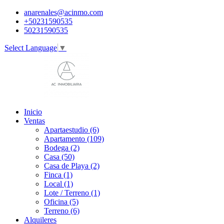
anarenales@acinmo.com
+50231590535
50231590535
Select Language
▼
Inicio
Ventas
Apartaestudio (6)
Apartamento (109)
Bodega (2)
Casa (50)
Casa de Playa (2)
Finca (1)
Local (1)
Lote / Terreno (1)
Oficina (5)
Terreno (6)
Alquileres