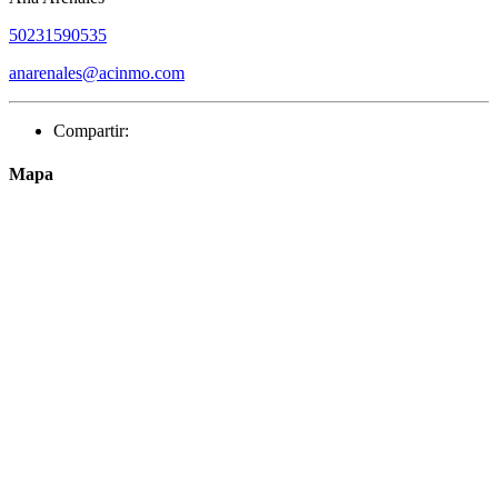
50231590535
anarenales@acinmo.com
Compartir:
Mapa