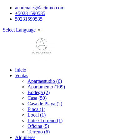
anarenales@acinmo.com
+50231590535
50231590535
Select Language
▼
Inicio
Ventas
Apartaestudio (6)
Apartamento (109)
Bodega (2)
Casa (50)
Casa de Playa (2)
Finca (1)
Local (1)
Lote / Terreno (1)
Oficina (5)
Terreno (6)
Alquileres