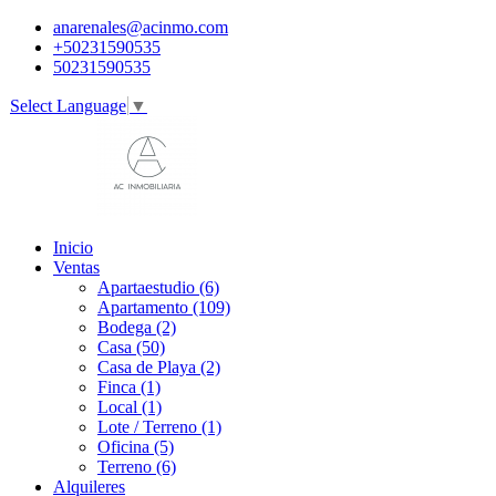
anarenales@acinmo.com
+50231590535
50231590535
Select Language
▼
Inicio
Ventas
Apartaestudio (6)
Apartamento (109)
Bodega (2)
Casa (50)
Casa de Playa (2)
Finca (1)
Local (1)
Lote / Terreno (1)
Oficina (5)
Terreno (6)
Alquileres