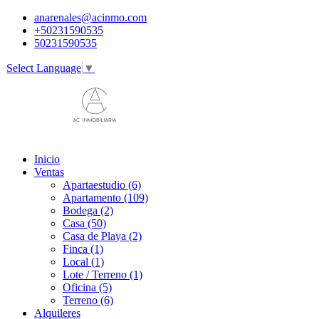
anarenales@acinmo.com
+50231590535
50231590535
Select Language
▼
Inicio
Ventas
Apartaestudio (6)
Apartamento (109)
Bodega (2)
Casa (50)
Casa de Playa (2)
Finca (1)
Local (1)
Lote / Terreno (1)
Oficina (5)
Terreno (6)
Alquileres