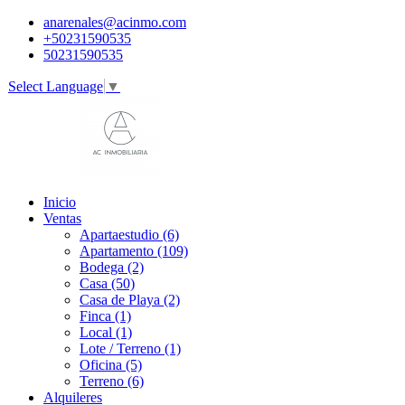
anarenales@acinmo.com
+50231590535
50231590535
Select Language
▼
Inicio
Ventas
Apartaestudio (6)
Apartamento (109)
Bodega (2)
Casa (50)
Casa de Playa (2)
Finca (1)
Local (1)
Lote / Terreno (1)
Oficina (5)
Terreno (6)
Alquileres