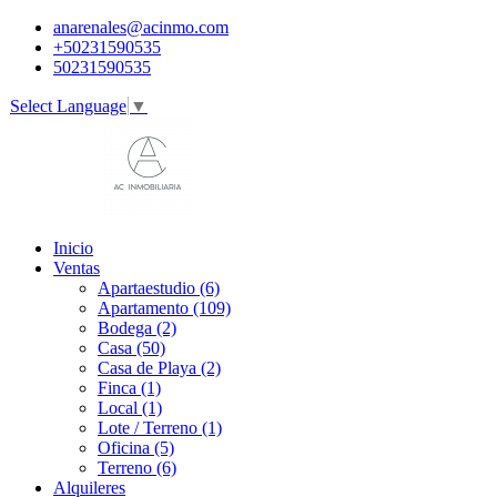
anarenales@acinmo.com
+50231590535
50231590535
Select Language
▼
Inicio
Ventas
Apartaestudio (6)
Apartamento (109)
Bodega (2)
Casa (50)
Casa de Playa (2)
Finca (1)
Local (1)
Lote / Terreno (1)
Oficina (5)
Terreno (6)
Alquileres