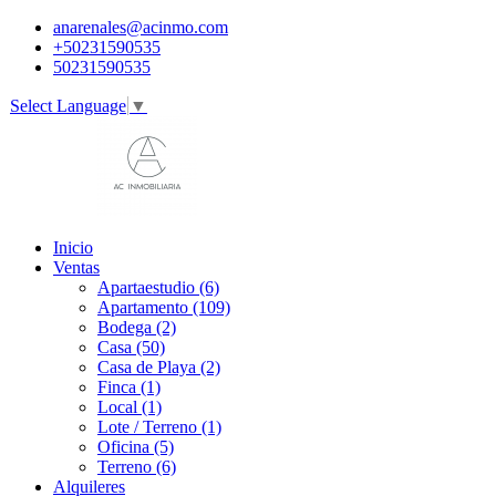
anarenales@acinmo.com
+50231590535
50231590535
Select Language
▼
Inicio
Ventas
Apartaestudio (6)
Apartamento (109)
Bodega (2)
Casa (50)
Casa de Playa (2)
Finca (1)
Local (1)
Lote / Terreno (1)
Oficina (5)
Terreno (6)
Alquileres