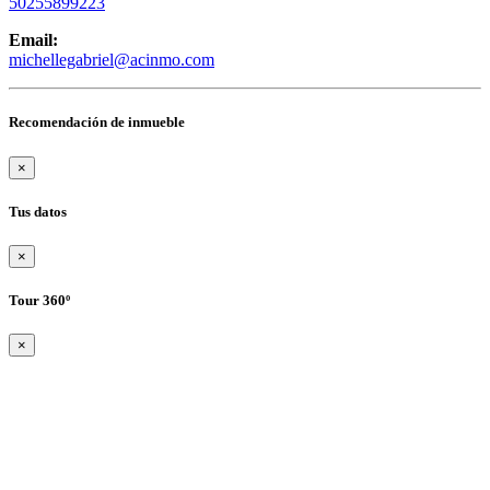
50255899223
Email:
michellegabriel@acinmo.com
Recomendación de inmueble
×
Tus datos
×
Tour 360º
×