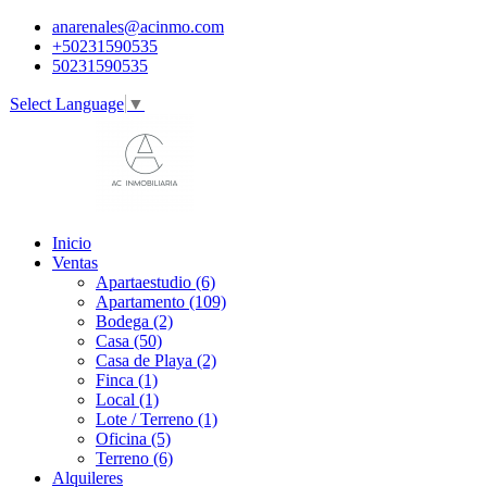
anarenales@acinmo.com
+50231590535
50231590535
Select Language
▼
Inicio
Ventas
Apartaestudio (6)
Apartamento (109)
Bodega (2)
Casa (50)
Casa de Playa (2)
Finca (1)
Local (1)
Lote / Terreno (1)
Oficina (5)
Terreno (6)
Alquileres