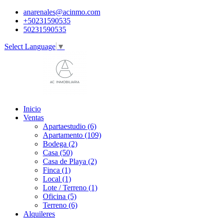
anarenales@acinmo.com
+50231590535
50231590535
Select Language
▼
Inicio
Ventas
Apartaestudio (6)
Apartamento (109)
Bodega (2)
Casa (50)
Casa de Playa (2)
Finca (1)
Local (1)
Lote / Terreno (1)
Oficina (5)
Terreno (6)
Alquileres