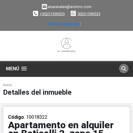
anarenales@acinmo.com
+50231590535
50231590535
Select Language
▼
MENÚ
Inicio
Detalles del inmueble
Código
. 10018322
Apartamento en alquiler