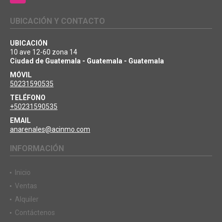
UBICACIÓN Y CONTACTO
UBICACIÓN
10 ave 12-60 zona 14
Ciudad de Guatemala - Guatemala - Guatemala
MÓVIL
50231590535
TELÉFONO
+50231590535
EMAIL
anarenales@acinmo.com
INFORMACIÓN
Inicio
Ventas
Alquiler
Contáctenos