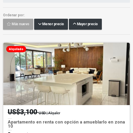
Ordenar por:
Más nuevo
Menor precio
Mayor precio
Alquilado
US$3,100
USD
| Alquiler
Apartamento en renta con opción a amueblarlo en zona
10