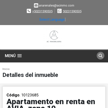
anarenales@acinmo.com
+50231590535
50231590535
Select Language
▼
MENÚ
Inicio
Detalles del inmueble
Código
. 10123685
Apartamento en renta en