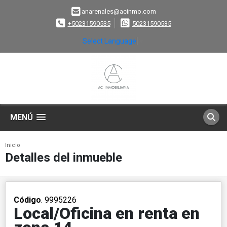
anarenales@acinmo.com
+50231590535
50231590535
Select Language
▼
MENÚ
Inicio
Detalles del inmueble
Código
. 9995226
Local/Oficina en renta en