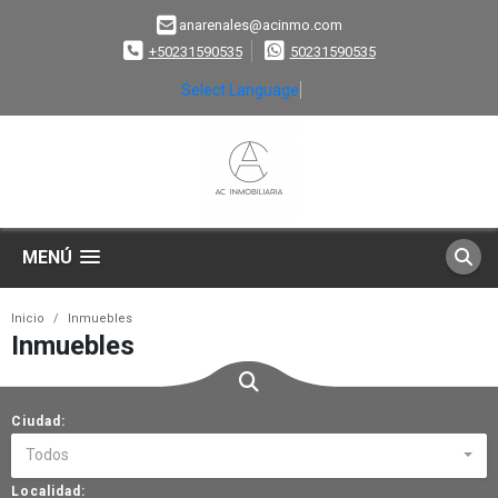
anarenales@acinmo.com
+50231590535
50231590535
Select Language
▼
MENÚ
Inicio
Inmuebles
Inmuebles
Ciudad:
Todos
Localidad: