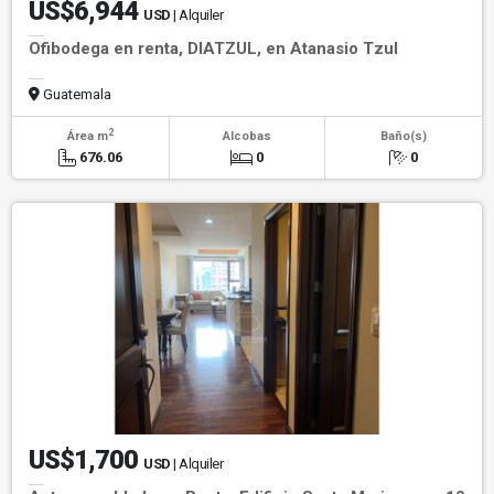
US$6,944
USD
| Alquiler
Ofibodega en renta, DIATZUL, en Atanasio Tzul
Guatemala
2
Área m
Alcobas
Baño(s)
676.06
0
0
US$1,700
USD
| Alquiler