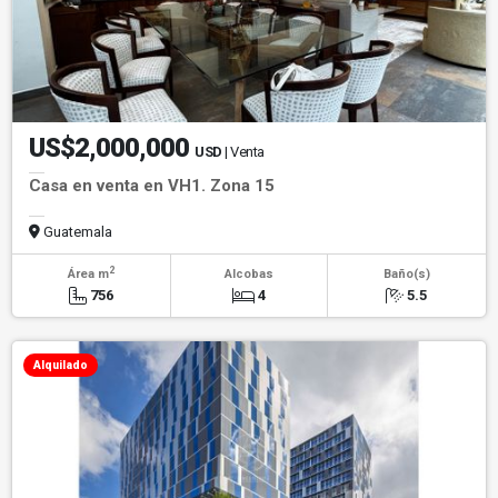
US$2,000,000
USD
| Venta
Casa en venta en VH1. Zona 15
Guatemala
2
Área m
Alcobas
Baño(s)
756
4
5.5
Alquilado