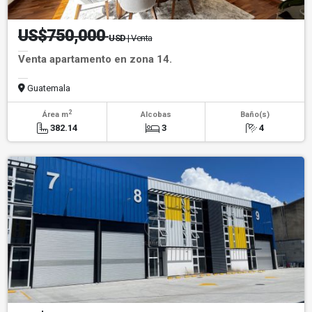
US$750,000
USD
| Venta
Venta apartamento en zona 14.
Guatemala
2
Área m
Alcobas
Baño(s)
382.14
3
4