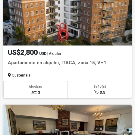
US$2,800
USD
| Alquiler
Apartamento en alquiler, ITACA, zona 15, VH1
Guatemala
Alcobas
Baño(s)
3
3.5