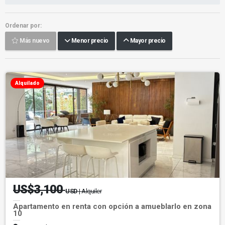
Ordenar por:
Más nuevo
Menor precio
Mayor precio
Alquilado
US$3,100
USD
| Alquiler
Apartamento en renta con opción a amueblarlo en zona
10