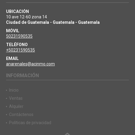
UBICACIÓN
10 ave 12-60 zona 14
Ciudad de Guatemala - Guatemala - Guatemala
MÓVIL
50231590535
TELÉFONO
+50231590535
EMAIL
anarenales@acinmo.com
INFORMACIÓN
Inicio
Ventas
Alquiler
Contáctenos
Políticas de privacidad