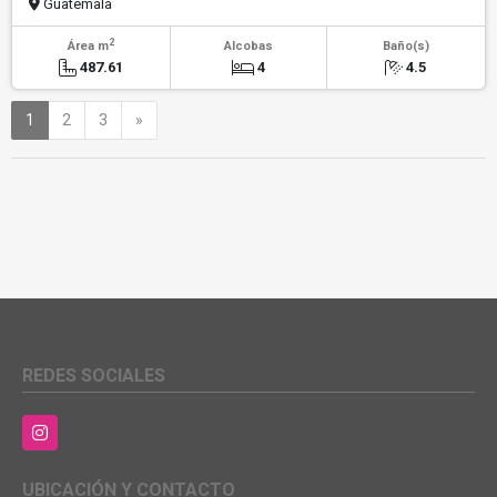
Guatemala
2
Área m
Alcobas
Baño(s)
487.61
4
4.5
Siguiente
1
2
3
»
REDES SOCIALES
Instagram
UBICACIÓN Y CONTACTO