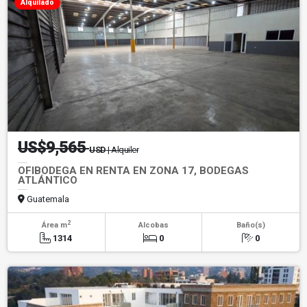
Alquilado
US$9,565
USD
| Alquiler
OFIBODEGA EN RENTA EN ZONA 17, BODEGAS
ATLÁNTICO
Guatemala
2
Área m
Alcobas
Baño(s)
1314
0
0