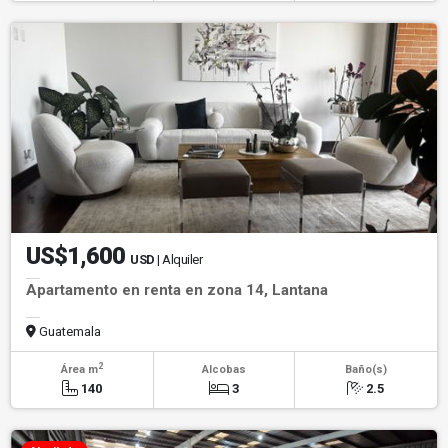
US$1,600
USD
| Alquiler
Apartamento en renta en zona 14, Lantana
Guatemala
2
Área m
Alcobas
Baño(s)
140
3
2.5